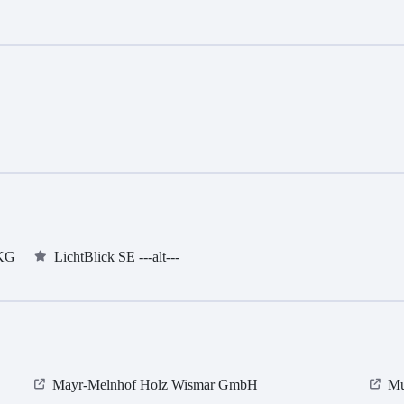
 KG
LichtBlick SE ---alt---
Mayr-Melnhof Holz Wismar GmbH
Mu