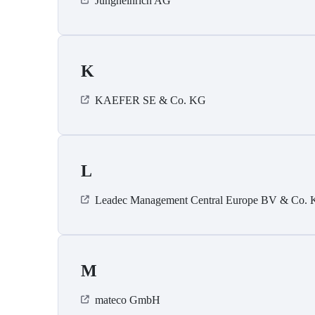
Jungheinrich AG
K
KAEFER SE & Co. KG
L
Leadec Management Central Europe BV & Co.
M
mateco GmbH