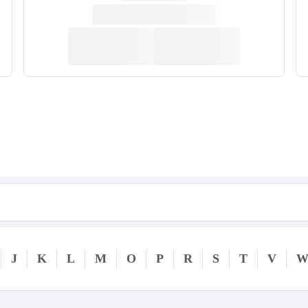
J
K
L
M
O
P
R
S
T
V