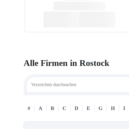
Alle Firmen in
Rostock
#
A
B
C
D
E
G
H
I