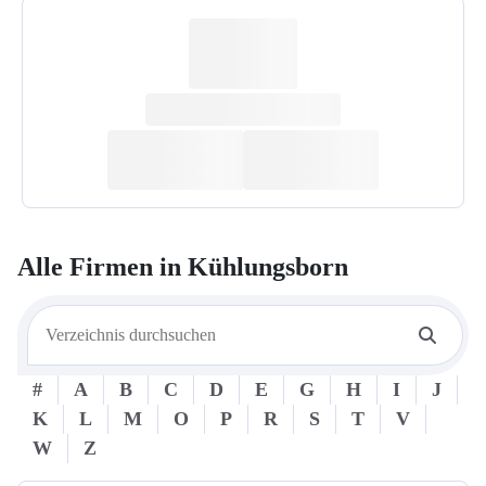
Alle Firmen in
Kühlungsborn
#
A
B
C
D
E
G
H
I
J
K
L
M
O
P
R
S
T
V
W
Z