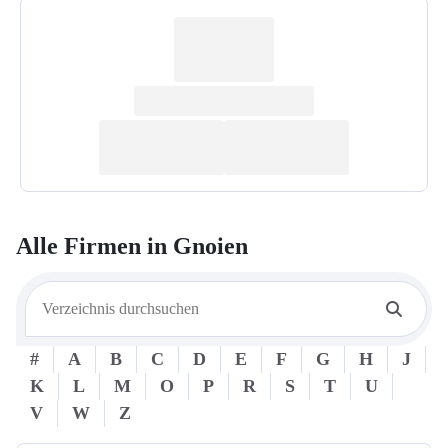
Alle Firmen in
Gnoien
#
A
B
C
D
E
F
G
H
J
K
L
M
O
P
R
S
T
U
V
W
Z