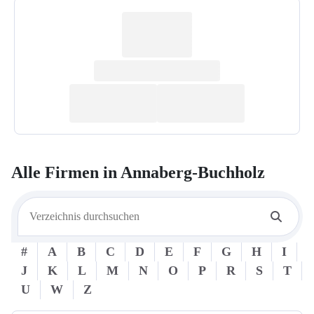
Alle Firmen in
Annaberg-Buchholz
#
A
B
C
D
E
F
G
H
I
J
K
L
M
N
O
P
R
S
T
U
W
Z