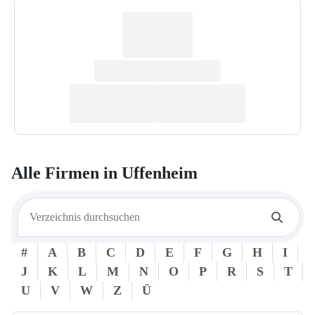
Alle Firmen in
Uffenheim
#
A
B
C
D
E
F
G
H
I
J
K
L
M
N
O
P
R
S
T
U
V
W
Z
Ü