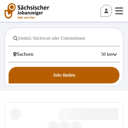
50
km
Jobs finden