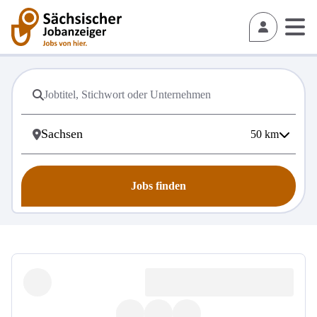
50
km
Jobs finden