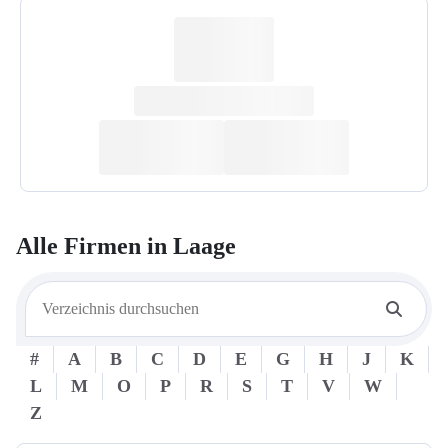
Alle Firmen in
Laage
#
A
B
C
D
E
G
H
J
K
L
M
O
P
R
S
T
V
W
Z