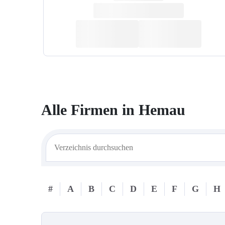
Alle Firmen in
Hemau
#
A
B
C
D
E
F
G
H