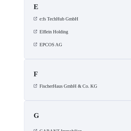
E
e:fs TechHub GmbH
Elflein Holding
EPCOS AG
F
FischerHaus GmbH & Co. KG
G