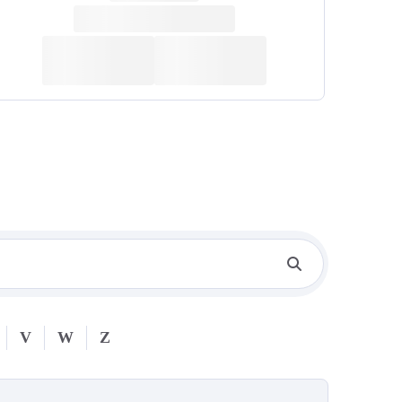
V
W
Z