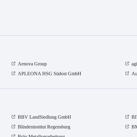
Aenova Group
ag
APLEONA HSG Südost GmbH
Au
BBV LandSiedlung GmbH
B
Blindeninstitut Regensburg
BM
Bräu Metallverarbeitung