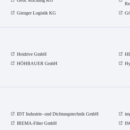
Gebr. Röchling KG
Re
Gienger Logistik KG
Gö
Heidrive GmbH
HE
HÖHBAUER GmbH
Hy
IDT Industrie- und Dichtungstechnik GmbH
im
IREMA-Filter GmbH
I