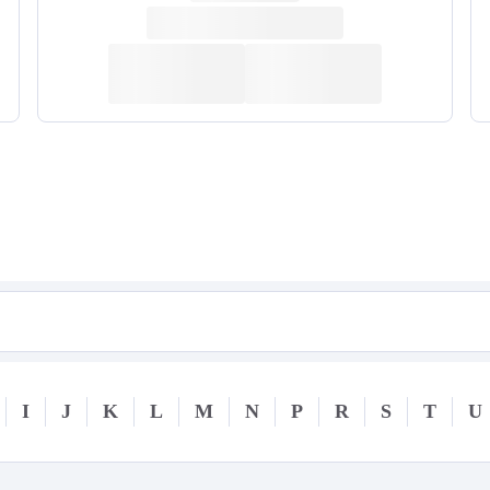
I
J
K
L
M
N
P
R
S
T
U