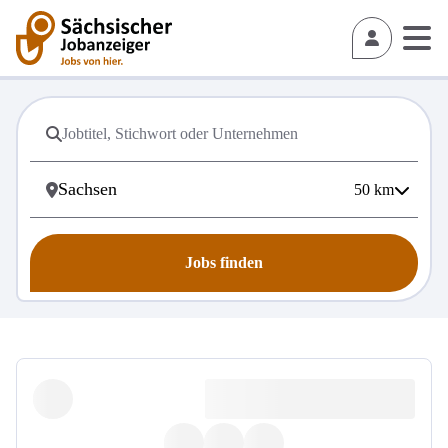
50
km
Jobs finden