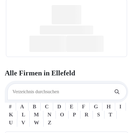
Alle Firmen in
Ellefeld
#
A
B
C
D
E
F
G
H
I
K
L
M
N
O
P
R
S
T
U
V
W
Z