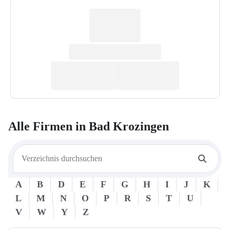
Alle Firmen in
Bad Krozingen
A
B
D
E
F
G
H
I
J
K
L
M
N
O
P
R
S
T
U
V
W
Y
Z