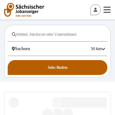
50
km
Jobs finden