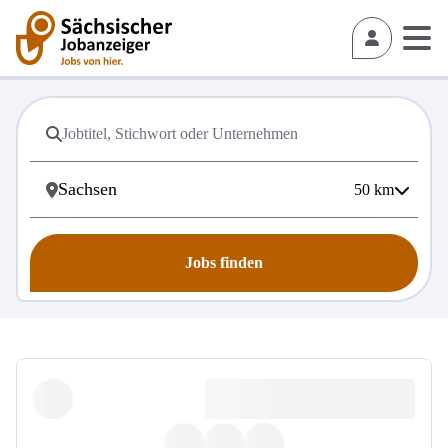
50
km
Jobs finden