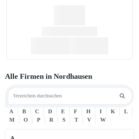
Alle Firmen in
Nordhausen
A
B
C
D
E
F
H
I
K
L
M
O
P
R
S
T
V
W
A