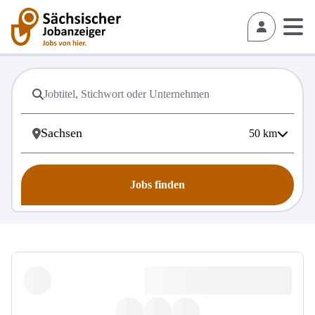
50
km
Jobs finden