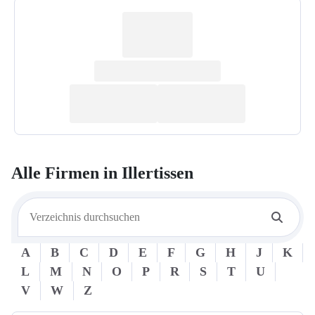
Alle Firmen in
Illertissen
A
B
C
D
E
F
G
H
J
K
L
M
N
O
P
R
S
T
U
V
W
Z