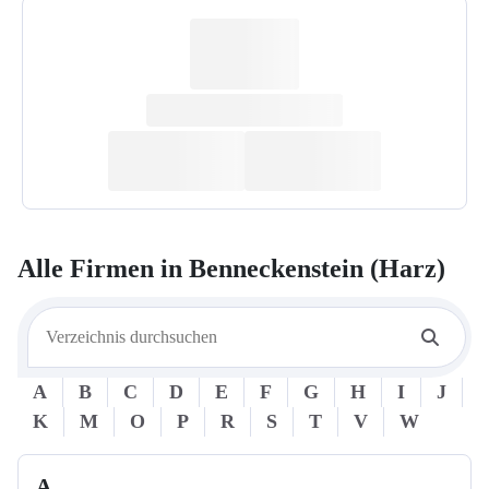
Alle Firmen in
Benneckenstein (Harz)
A
B
C
D
E
F
G
H
I
J
K
M
O
P
R
S
T
V
W
A