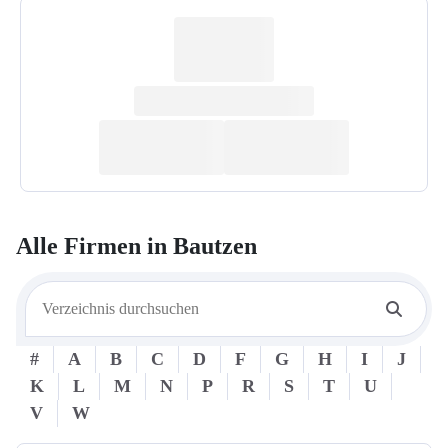
Alle Firmen in
Bautzen
#
A
B
C
D
F
G
H
I
J
K
L
M
N
P
R
S
T
U
V
W