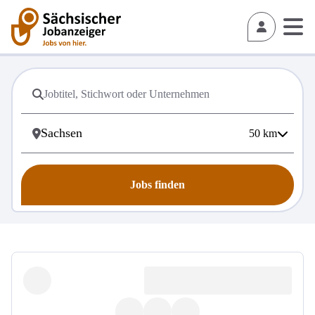
50
km
Jobs finden