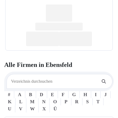
Alle Firmen in
Ebensfeld
#
A
B
D
E
F
G
H
I
J
K
L
M
N
O
P
R
S
T
U
V
W
X
Ü