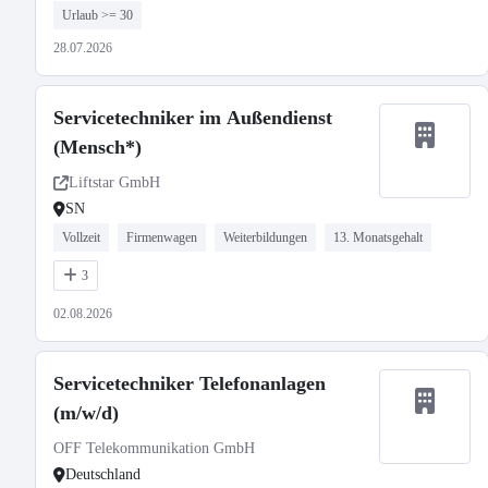
Urlaub >= 30
28.07.2026
Servicetechniker im Außendienst
(Mensch*)
Liftstar GmbH
SN
Vollzeit
Firmenwagen
Weiterbildungen
13. Monatsgehalt
3
02.08.2026
Servicetechniker Telefonanlagen
(m/w/d)
OFF Telekommunikation GmbH
Deutschland