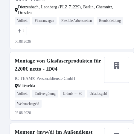
Dietzenbach, Leonberg (PLZ 71229), Berlin, Chemnitz,
Dresden
Vollzeit
Firmenwagen
Flexible Arbeitszeiten
Berufskleidung
2
06.08.2026
Montage von Glasfaserprodukten für
2200€ netto - ID04
IC TEAM® Personaldienste GmbH
Mittweida
Vollzeit
Tarifvergütung
Urlaub >= 30
Urlaubsgeld
Weihnachtsgeld
02.08.2026
Monteur (m/w/d) im Außendienst