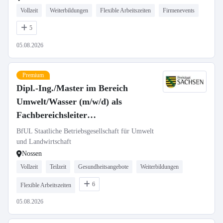
Vollzeit
Weiterbildungen
Flexible Arbeitszeiten
Firmenevents
5
05.08.2026
Premium
Dipl.-Ing./Master im Bereich
Umwelt/Wasser (m/w/d) als
Fachbereichsleiter
„Gewässergütemessstationen,
BfUL Staatliche Betriebsgesellschaft für Umwelt
Probenlogistik, LIMS“
und Landwirtschaft
Nossen
Vollzeit
Teilzeit
Gesundheitsangebote
Weiterbildungen
6
Flexible Arbeitszeiten
05.08.2026