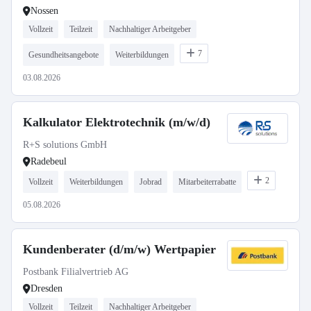
Nossen
Teilzeit
Vollzeit
Teilzeit
Nachhaltiger Arbeitgeber
7
Gesundheitsangebote
Weiterbildungen
03.08.2026
Kalkulator Elektrotechnik (m/w/d)
R+S solutions GmbH
Radebeul
2
Vollzeit
Weiterbildungen
Jobrad
Mitarbeiterrabatte
05.08.2026
Kundenberater (d/m/w) Wertpapier
Postbank Filialvertrieb AG
Dresden
Vollzeit
Teilzeit
Nachhaltiger Arbeitgeber