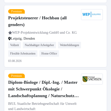
Premium
Projektsteuerer / Hochbau (all
genders)
WEP-Projektentwicklung-GmbH und Co. KG
Leipzig, Dresden
Vollzeit
Nachhaltiger Arbeitgeber
Weiterbildungen
Flexible Arbeitszeiten
Home-Office
03.08.2026
Premium
Diplom-Biologe / Dipl.-Ing. / Master
mit Schwerpunkt Ökologie /
Landschaftsplanung / Naturschutz
(m/w/d) als Fachbereichsleitung
BfUL Staatliche Betriebsgesellschaft für Umwelt
Messnetz Naturschutz in Vollzeit /
und Landwirtschaft