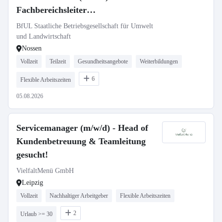
Fachbereichsleiter
„Gewässergütemessstationen,
BfUL Staatliche Betriebsgesellschaft für Umwelt
Probenlogistik, LIMS“
und Landwirtschaft
Nossen
Vollzeit
Teilzeit
Gesundheitsangebote
Weiterbildungen
6
Flexible Arbeitszeiten
05.08.2026
Servicemanager (m/w/d) - Head of
Kundenbetreuung & Teamleitung
gesucht!
VielfaltMenü GmbH
Leipzig
Vollzeit
Nachhaltiger Arbeitgeber
Flexible Arbeitszeiten
2
Urlaub >= 30