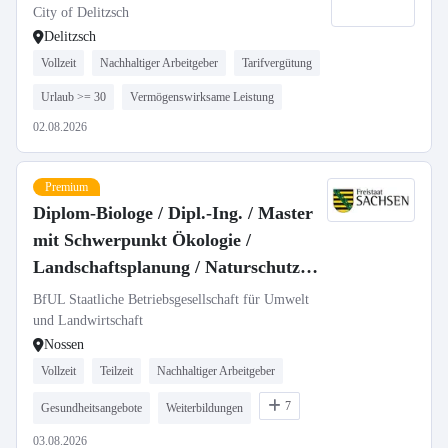
City of Delitzsch
Delitzsch
Vollzeit
Nachhaltiger Arbeitgeber
Tarifvergütung
Urlaub >= 30
Vermögenswirksame Leistung
02.08.2026
Premium
Diplom-Biologe / Dipl.-Ing. / Master
mit Schwerpunkt Ökologie /
Landschaftsplanung / Naturschutz
(m/w/d) als Fachbereichsleitung
BfUL Staatliche Betriebsgesellschaft für Umwelt
Messnetz Naturschutz in Vollzeit /
und Landwirtschaft
Nossen
Teilzeit
Vollzeit
Teilzeit
Nachhaltiger Arbeitgeber
7
Gesundheitsangebote
Weiterbildungen
03.08.2026