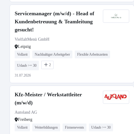
Servicemanager (m/w/d) - Head of
Kundenbetreuung & Teamleitung
gesucht!
VielfaltMenü GmbH
Leipzig
Vollzeit
Nachhaltiger Arbeitgeber
Flexible Arbeitszeiten
2
Urlaub >= 30
31.07.2026
Kfz-Meister / Werkstattleiter
(m/w/d)
Autoland AG
Freiberg
Vollzeit
Weiterbildungen
Firmenevents
Urlaub >= 30