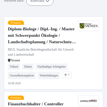
Relevanz
Sortieren nach:
Premium
Diplom-Biologe / Dipl.-Ing. / Master
mit Schwerpunkt Ökologie /
Landschaftsplanung / Naturschutz
(m/w/d) als Fachbereichsleitung
BfUL Staatliche Betriebsgesellschaft für Umwelt
Messnetz Naturschutz in Vollzeit /
und Landwirtschaft
Nossen
Teilzeit
Vollzeit
Teilzeit
Nachhaltiger Arbeitgeber
7
Gesundheitsangebote
Weiterbildungen
10.08.2026
Premium
Finanzbuchhalter / Controller