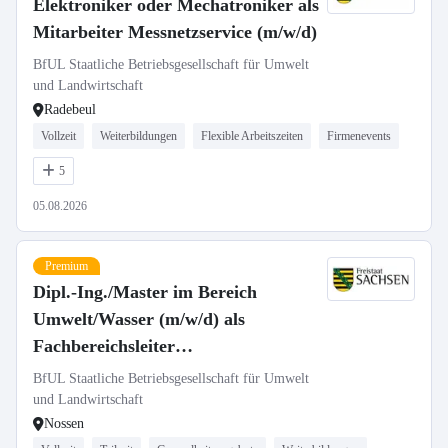
Elektroniker oder Mechatroniker als
Mitarbeiter Messnetzservice (m/w/d)
BfUL Staatliche Betriebsgesellschaft für Umwelt
und Landwirtschaft
Radebeul
Vollzeit
Weiterbildungen
Flexible Arbeitszeiten
Firmenevents
5
05.08.2026
Premium
Dipl.-Ing./Master im Bereich
Umwelt/Wasser (m/w/d) als
Fachbereichsleiter
„Gewässergütemessstationen,
BfUL Staatliche Betriebsgesellschaft für Umwelt
Probenlogistik, LIMS“
und Landwirtschaft
Nossen