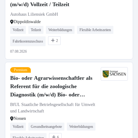
(m/w/d) Vollzeit / Teilzeit
Autohaus Liliensiek GmbH
Dippoldiswalde
Vollzeit
Teilzeit
Weiterbildungen
Flexible Arbeitszeiten
2
Fahrtkostenzuschuss
07.08.2026
Premium
Bio- oder Agrarwissenschaftler als
Referent für die zoologische
Diagnostik (m/w/d) Bio- oder
Agrarwissenschaftler als Referent
BfUL Staatliche Betriebsgesellschaft für Umwelt
für die zoologische Diagnostik
und Landwirtschaft
Nossen
(m/w/d)
Vollzeit
Gesundheitsangebote
Weiterbildungen
6