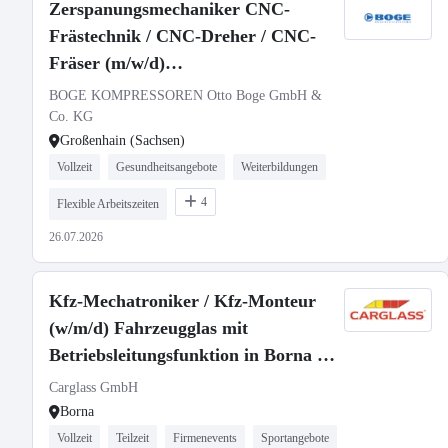
Zerspanungsmechaniker CNC-
Frästechnik / CNC-Dreher / CNC-
Fräser (m/w/d)
Kompressorenkomponenten
BOGE KOMPRESSOREN Otto Boge GmbH &
Co. KG
Großenhain (Sachsen)
Vollzeit
Gesundheitsangebote
Weiterbildungen
4
Flexible Arbeitszeiten
26.07.2026
Kfz-Mechatroniker / Kfz-Monteur
(w/m/d) Fahrzeugglas mit
Betriebsleitungsfunktion in Borna -
3016
Carglass GmbH
Borna
Vollzeit
Teilzeit
Firmenevents
Sportangebote