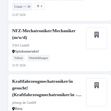
4
Urlaub >= 30
15.07.2026
NFZ-Mechatroniker/Mechaniker
(m/w/d)
TSO GmbH
Spitzkunnersdorf
Vollzeit
Weiterbildungen
25.07.2026
Kraftfahrzeugmechatroniker/in
gesucht!
(Kraftfahrzeugmechatroniker/in -
Personenkraftwagentechnik)
pitstop.de GmbH
Riesa