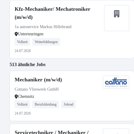
Kfz-Mechaniker/ Mechatroniker
(m/w/d)
1a autoservice Markus Hillebrand
Unterteuringen
Vollzeit
Weiterbildungen
24.07.2026
513 ähnliche Jobs
Mechaniker (m/w/d)
Cottano Vlieswerk GmbH
Chemnitz
Vollzeit
Berufskleidung
Jobrad
24.07.2026
Servicetechniker / Mechaniker /