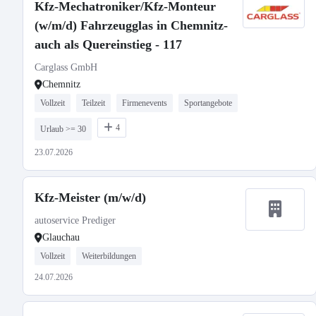
Kfz-Mechatroniker/Kfz-Monteur
(w/m/d) Fahrzeugglas in Chemnitz-
auch als Quereinstieg - 117
Carglass GmbH
Chemnitz
Vollzeit
Teilzeit
Firmenevents
Sportangebote
4
Urlaub >= 30
23.07.2026
Kfz-Meister (m/w/d)
autoservice Prediger
Glauchau
Vollzeit
Weiterbildungen
24.07.2026