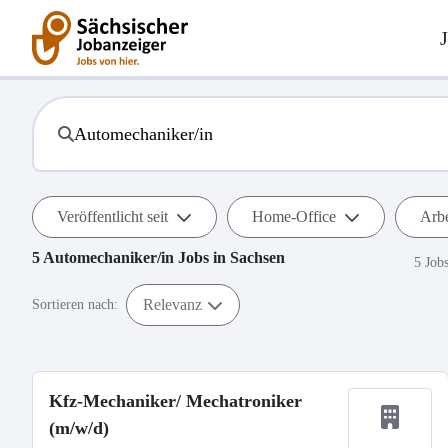
Veröffentlicht seit
Home-Office
Arbe
5
Automechaniker/in
Jobs in
Sachsen
5 Job
Relevanz
Sortieren nach:
Kfz-Mechaniker/ Mechatroniker
(m/w/d)