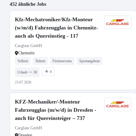
452 ähnliche Jobs
Kfz-Mechatroniker/Kfz-Monteur
(w/m/d) Fahrzeugglas in Chemnitz-
auch als Quereinstieg - 117
Carglass GmbH
Chemnitz
Vollzeit
Teilzeit
Firmenevents
Sportangebote
4
Urlaub >= 30
23.07.2026
KFZ-Mechaniker/-Monteur
Fahrzeugglas (m/w/d) in Dresden -
auch für Quereinsteiger – 737
Carglass GmbH
Dresden