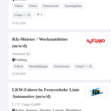
Vollzeit
Teilzeit
Firmenevents
Sportangebote
4
Urlaub >= 30
07.05.2026
Kfz-Meister / Werkstattleiter
(m/w/d)
Autoland AG
Freiberg
Vollzeit
Weiterbildungen
Firmenevents
Urlaub >= 30
03.08.2026
LKW-Fahrer/in Fernverkehr Linie
Automotive (m/w/d)
L.I.T. Cargo GmbH
Achim, Kamenz, Dresden, Leipzig, Magdeburg