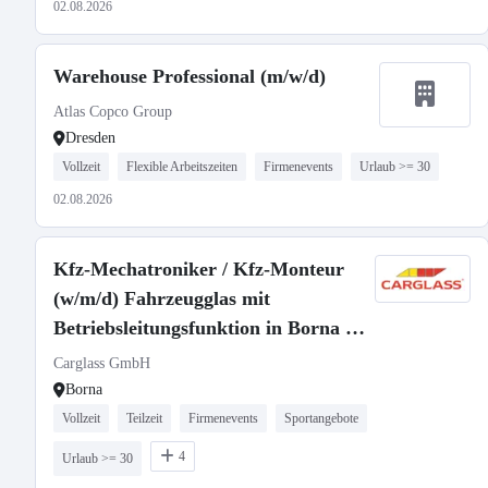
02.08.2026
Warehouse Professional (m/w/d)
Atlas Copco Group
Dresden
Vollzeit
Flexible Arbeitszeiten
Firmenevents
Urlaub >= 30
02.08.2026
Kfz-Mechatroniker / Kfz-Monteur
(w/m/d) Fahrzeugglas mit
Betriebsleitungsfunktion in Borna -
3016
Carglass GmbH
Borna
Vollzeit
Teilzeit
Firmenevents
Sportangebote
4
Urlaub >= 30