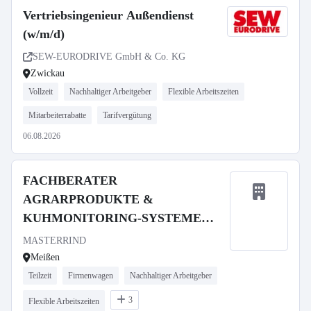
Vertriebsingenieur Außendienst
(w/m/d)
SEW-EURODRIVE GmbH & Co. KG
Zwickau
Vollzeit
Nachhaltiger Arbeitgeber
Flexible Arbeitszeiten
Mitarbeiterrabatte
Tarifvergütung
06.08.2026
FACHBERATER
AGRARPRODUKTE &
KUHMONITORING-SYSTEME
(M/W/D) in der Region Sachsen (30
MASTERRIND
Std./Woche)
Meißen
Teilzeit
Firmenwagen
Nachhaltiger Arbeitgeber
3
Flexible Arbeitszeiten