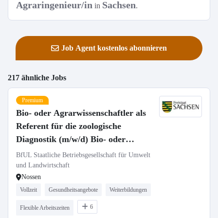
Agraringenieur/in
Sachsen
in
.
Job Agent kostenlos abonnieren
217 ähnliche Jobs
Premium
Bio- oder Agrarwissenschaftler als
Referent für die zoologische
Diagnostik (m/w/d) Bio- oder
Agrarwissenschaftler als Referent
BfUL Staatliche Betriebsgesellschaft für Umwelt
für die zoologische Diagnostik
und Landwirtschaft
Nossen
(m/w/d)
Vollzeit
Gesundheitsangebote
Weiterbildungen
6
Flexible Arbeitszeiten