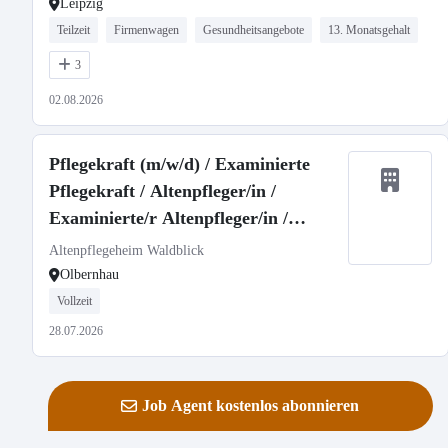
Leipzig
Teilzeit
Firmenwagen
Gesundheitsangebote
13. Monatsgehalt
3
02.08.2026
Pflegekraft (m/w/d) / Examinierte
Pflegekraft / Altenpfleger/in /
Examinierte/r Altenpfleger/in /
Pflegefachkraft / Altenpflegehelfer/in
Altenpflegeheim Waldblick
/ Pflegehelfer/in / Helfer in der Pflege
Olbernhau
(m/w/d)
Vollzeit
28.07.2026
Job Agent kostenlos abonnieren