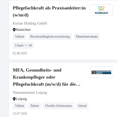
Pflegefachkraft als Praxisanleiter:in
(w/m/d)
Korian Holding GmbH
Hainichen
Vollzeit
Berufsunfähigkeitsversicherung
Mitarbeiterrabatte
Urlaub >= 30
02.08.2026
MFA, Gesundheits- und
Krankenpfleger oder
Pflegefachkraft (m/w/d) für die
Dialyse
Nierenzentrum Leipzig
Leipzig
Vollzeit
Teilzeit
Flexible Arbeitszeiten
Jobrad
23.07.2026