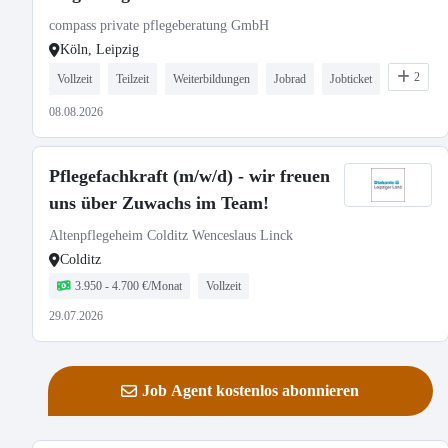
compass private pflegeberatung GmbH
Köln, Leipzig
2
Vollzeit
Teilzeit
Weiterbildungen
Jobrad
Jobticket
08.08.2026
Pflegefachkraft (m/w/d) - wir freuen
uns über Zuwachs im Team!
Altenpflegeheim Colditz Wenceslaus Linck
Colditz
3.950 - 4.700 €/Monat
Vollzeit
29.07.2026
Job Agent kostenlos abonnieren