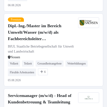
06.08.2026
Premium
Dipl.-Ing./Master im Bereich
Umwelt/Wasser (m/w/d) als
Fachbereichsleiter
„Gewässergütemessstationen,
BfUL Staatliche Betriebsgesellschaft für Umwelt
Probenlogistik, LIMS“
und Landwirtschaft
Nossen
Vollzeit
Teilzeit
Gesundheitsangebote
Weiterbildungen
6
Flexible Arbeitszeiten
05.08.2026
Servicemanager (m/w/d) - Head of
Kundenbetreuung & Teamleitung