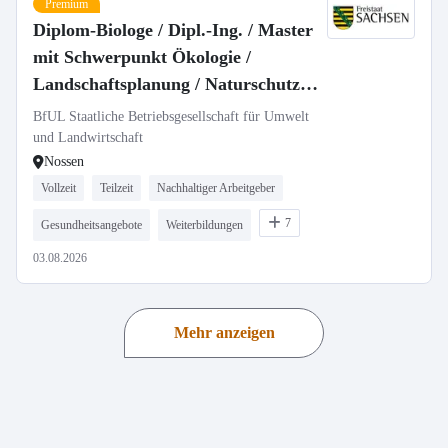
Premium
Diplom-Biologe / Dipl.-Ing. / Master
mit Schwerpunkt Ökologie /
Landschaftsplanung / Naturschutz
(m/w/d) als Fachbereichsleitung
BfUL Staatliche Betriebsgesellschaft für Umwelt
Messnetz Naturschutz in Vollzeit /
und Landwirtschaft
Nossen
Teilzeit
Vollzeit
Teilzeit
Nachhaltiger Arbeitgeber
7
Gesundheitsangebote
Weiterbildungen
03.08.2026
Mehr anzeigen