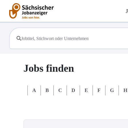
Jobs finden
#
A
B
C
D
E
F
G
H