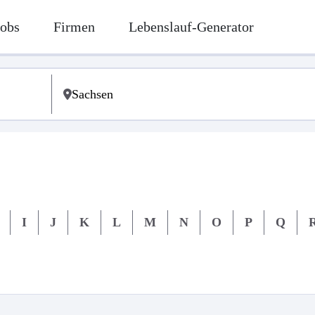
Jobs
Firmen
Lebenslauf-Generator
I
J
K
L
M
N
O
P
Q