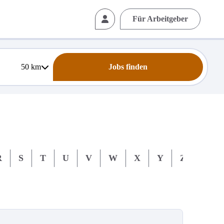
Für Arbeitgeber
50
km
Jobs finden
R
S
T
U
V
W
X
Y
Z