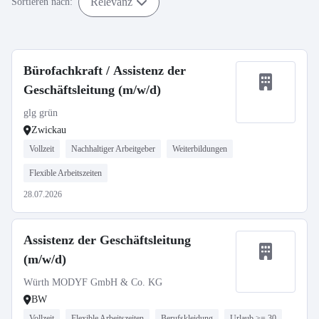
Relevanz
Sortieren nach:
Bürofachkraft / Assistenz der
Geschäftsleitung (m/w/d)
glg grün
Zwickau
Vollzeit
Nachhaltiger Arbeitgeber
Weiterbildungen
Flexible Arbeitszeiten
28.07.2026
Assistenz der Geschäftsleitung
(m/w/d)
Würth MODYF GmbH & Co. KG
BW
Vollzeit
Flexible Arbeitszeiten
Berufskleidung
Urlaub >= 30