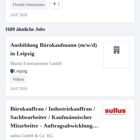
2
Flexible Arbeitszeiten
24.07.2026
1689 ähnliche Jobs
Ausbildung Bürokaufmann (m/w/d)
in Leipzig
Marini Entertainment GmbH
Leipzig
Vollzeit
24.07.2026
Bürokauffrau / Industriekauffrau /
Sachbearbeiter / Kaufmännischer
Mitarbeiter - Auftragsabwicklung
(m/w/d)
sullus GmbH & Co. KG