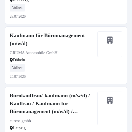
Vollzeit
28.07.2026
Kaufmann für Büromanagement
(m/w/d)
GRUMA Automobile GmbH
Döbeln
Vollzeit
25.07.2026
Bürokauffrau/-kaufmann (m/w/d) /
Kauffrau / Kaufmann für
Büromanagement (m/w/d) /
Mitarbeiter/in Empfang (m/w/d)
eureos gmbh
Leipzig