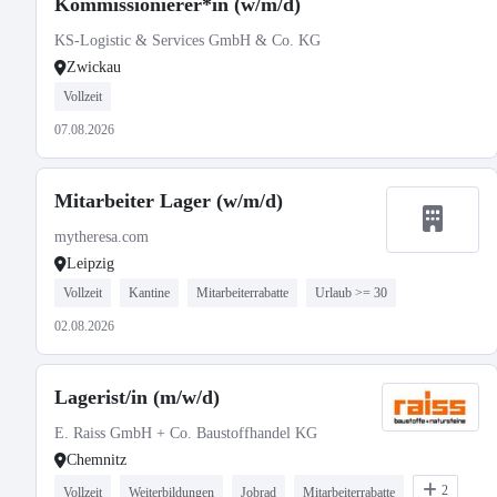
Kommissionierer*in (w/m/d)
KS-Logistic & Services GmbH & Co. KG
Zwickau
Vollzeit
07.08.2026
Mitarbeiter Lager (w/m/d)
mytheresa.com
Leipzig
Vollzeit
Kantine
Mitarbeiterrabatte
Urlaub >= 30
02.08.2026
Lagerist/in (m/w/d)
E. Raiss GmbH + Co. Baustoffhandel KG
Chemnitz
2
Vollzeit
Weiterbildungen
Jobrad
Mitarbeiterrabatte