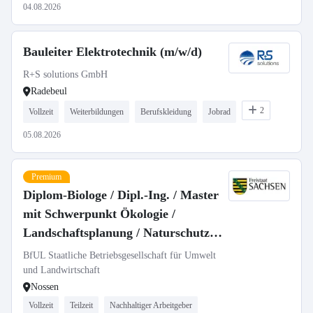
04.08.2026
Bauleiter Elektrotechnik (m/w/d)
R+S solutions GmbH
Radebeul
2
Vollzeit
Weiterbildungen
Berufskleidung
Jobrad
05.08.2026
Premium
Diplom-Biologe / Dipl.-Ing. / Master
mit Schwerpunkt Ökologie /
Landschaftsplanung / Naturschutz
(m/w/d) als Fachbereichsleitung
BfUL Staatliche Betriebsgesellschaft für Umwelt
Messnetz Naturschutz in Vollzeit /
und Landwirtschaft
Nossen
Teilzeit
Vollzeit
Teilzeit
Nachhaltiger Arbeitgeber