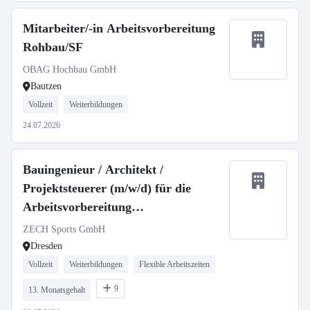
Mitarbeiter/-in Arbeitsvorbereitung
Rohbau/SF
OBAG Hochbau GmbH
Bautzen
Vollzeit
Weiterbildungen
24.07.2026
Bauingenieur / Architekt /
Projektsteuerer (m/w/d) für die
Arbeitsvorbereitung
Terminplanung/-controlling
ZECH Sports GmbH
Dresden
Vollzeit
Weiterbildungen
Flexible Arbeitszeiten
9
13. Monatsgehalt