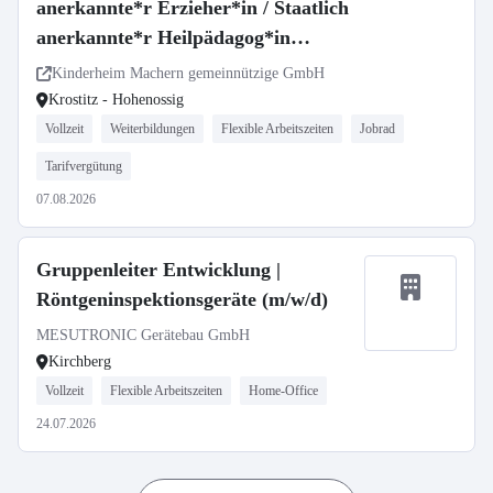
anerkannte*r Erzieher*in / Staatlich
anerkannte*r Heilpädagog*in
(m/w/d) Kinderhaus Am Wald
Kinderheim Machern gemeinnützige GmbH
Krostitz - Hohenossig
Vollzeit
Weiterbildungen
Flexible Arbeitszeiten
Jobrad
Tarifvergütung
07.08.2026
Gruppenleiter Entwicklung |
Röntgeninspektionsgeräte (m/w/d)
MESUTRONIC Gerätebau GmbH
Kirchberg
Vollzeit
Flexible Arbeitszeiten
Home-Office
24.07.2026