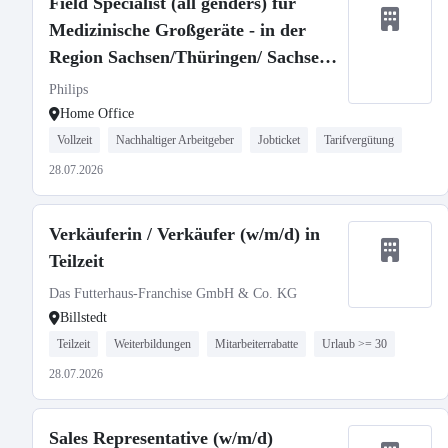
Field Specialist (all genders) für
Medizinische Großgeräte - in der
Region Sachsen/Thüringen/ Sachsen-
Anh.
Philips
Home Office
Vollzeit
Nachhaltiger Arbeitgeber
Jobticket
Tarifvergütung
28.07.2026
Verkäuferin / Verkäufer (w/m/d) in
Teilzeit
Das Futterhaus-Franchise GmbH & Co. KG
Billstedt
Teilzeit
Weiterbildungen
Mitarbeiterrabatte
Urlaub >= 30
28.07.2026
Sales Representative (w/m/d)