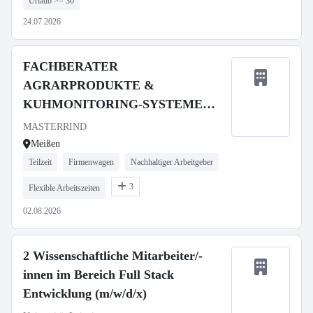
Urlaub >= 30
24.07.2026
FACHBERATER
AGRARPRODUKTE &
KUHMONITORING-SYSTEME
(M/W/D) in der Region Sachsen (30
MASTERRIND
Std./Woche)
Meißen
Teilzeit
Firmenwagen
Nachhaltiger Arbeitgeber
3
Flexible Arbeitszeiten
02.08.2026
2 Wissenschaftliche Mitarbeiter/-
innen im Bereich Full Stack
Entwicklung (m/w/d/x)