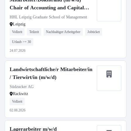
Chair of Accounting and Capital
Market Communication
HHL Leipzig Graduate School of Management
Leipzig
Vollzeit
Teilzeit
Nachhaltiger Arbeitgeber
Jobticket
Urlaub >= 30
24.07.2026
Landwirtschaftliche/r Mitarbeiter/in
/ Tierwirt/in (m/w/d)
Südzucker AG
Rackwitz
Vollzeit
02.08.2026
Lagerarbeiter m/w/d