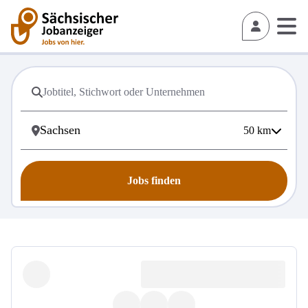
50
km
Jobs finden