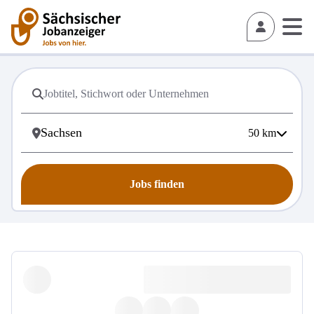
50
km
Jobs finden