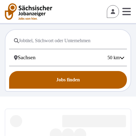
50
km
Jobs finden