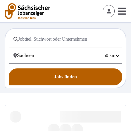
50
km
Jobs finden