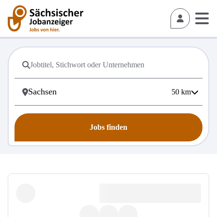
50
km
Jobs finden