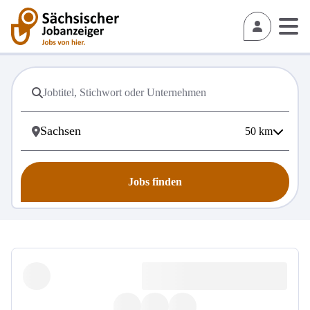
50
km
Jobs finden