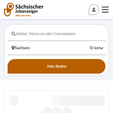
50
km
Jobs finden