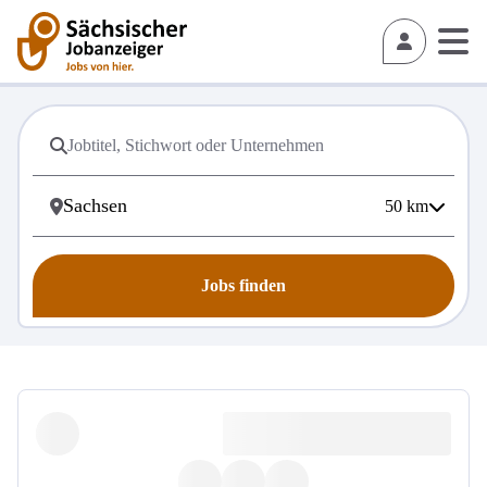
50
km
Jobs finden